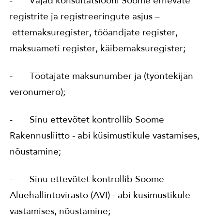
- Vajad konsultatsiooni Soome ernevate
registrite ja registreeringute asjus –
ettemaksuregister, tööandjate register,
maksuameti register, käibemaksuregister;
- Töötajate maksunumber ja (työntekijän
veronumero);
- Sinu ettevõtet kontrollib Soome
Rakennusliitto - abi küsimustikule vastamises,
nõustamine;
- Sinu ettevõtet kontrollib Soome
Aluehallintovirasto (AVI) - abi küsimustikule
vastamises, nõustamine;