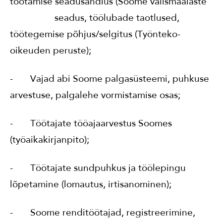
töötamise seadusandlus (Soome välismaalaste
seadus, töölubade taotlused,
töötegemise põhjus/selgitus (Työnteko-
oikeuden peruste);
- Vajad abi Soome palgasüsteemi, puhkuse
arvestuse, palgalehe vormistamise osas;
- Töötajate tööajaarvestus Soomes
(työaikakirjanpito);
- Töötajate sundpuhkus ja töölepingu
lõpetamine (lomautus, irtisanominen);
- Soome renditöötajad, registreerimine,