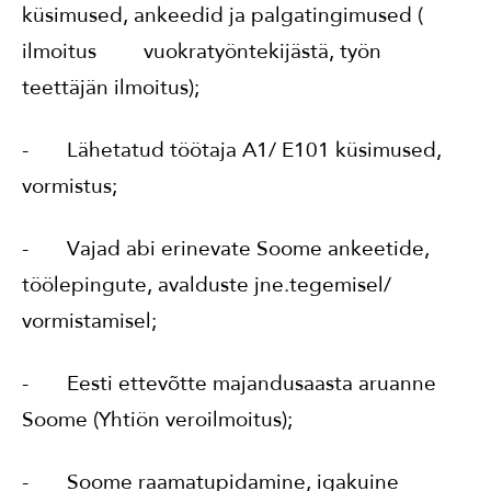
küsimused, ankeedid ja palgatingimused (
ilmoitus vuokratyöntekijästä, työn
teettäjän ilmoitus);
- Lähetatud töötaja A1/ E101 küsimused,
vormistus;
- Vajad abi erinevate Soome ankeetide,
töölepingute, avalduste jne.tegemisel/
vormistamisel;
- Eesti ettevõtte majandusaasta aruanne
Soome (Yhtiön veroilmoitus);
- Soome raamatupidamine, igakuine