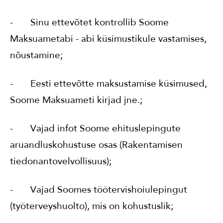
- Sinu ettevõtet kontrollib Soome
Maksuametabi - abi küsimustikule vastamises,
nõustamine;
- Eesti ettevõtte maksustamise küsimused,
Soome Maksuameti kirjad jne.;
- Vajad infot Soome ehituslepingute
aruandluskohustuse osas (Rakentamisen
tiedonantovelvollisuus);
- Vajad Soomes töötervishoiulepingut
(työterveyshuolto), mis on kohustuslik;