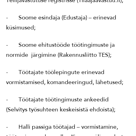
Tellijavastutuse registrisse (Tilaajaavastuu.fi);
- Soome esindaja (Edustaja) – erinevad
küsimused;
- Soome ehitustööde töötingimuste ja
normide järgimine (Rakennusliitto TES);
- Töötajate töölepingute erinevad
vormistamised, komandeeringud, lähetused;
- Töötajate töötingimuste ankeedid
(Selvitys työsuhteen keskeisistä ehdoista);
- Halli passiga töötajad – vormistamine,