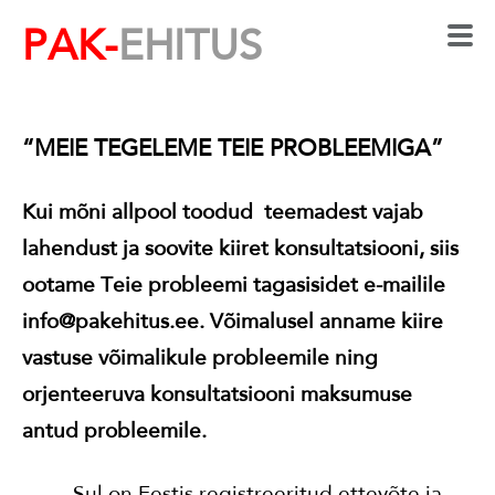
PAK-
EHITUS
“MEIE TEGELEME TEIE PROBLEEMIGA”
Kui mõni allpool toodud teemadest vajab
lahendust ja soovite kiiret
konsultatsiooni, siis
ootame Teie probleemi tagasisidet e-mailile
info@pakehitus.ee. Võimalusel anname kiire
vastuse võimalikule probleemile ning
orjenteeruva konsultatsiooni maksumuse
antud probleemile.
- Sul on Eestis registreeritud ettevõte ja